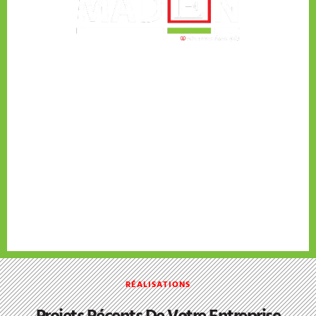
Nos Réalisations - L'Excellence En
Bâtiment
Découvrez notre portfolio de projets,
témoignant de notre expertise et de notre
engagement envers la qualité. Chaque
réalisation illustre notre savoir-faire dans
différents domaines du bâtiment, reflétant
notre capacité à répondre aux besoins
spécifiques de nos clients avec
professionnalisme et créativité.
RÉALISATIONS