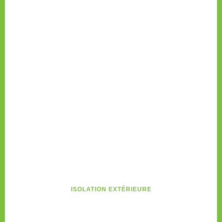
ISOLATION EXTÉRIEURE
Isolation Thermique Par
L’Extérieur À Gambsheim (67760),