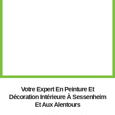
Peinture Et Décoration Intérieure
À Sessenheim, Haguenau Et Dans
Le Bas-Rhin
Sublimez votre intérieur avec notre expertise
en peinture et décoration à Sessenheim,
Haguenau et environ, pour un espace à votre
image.
Votre Expert En Peinture Et
Décoration Intérieure À Sessenheim
Et Aux Alentours